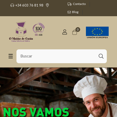
Contacto
+34 603 76 81 98
Blog
0
Navegación
☰
de
palanca