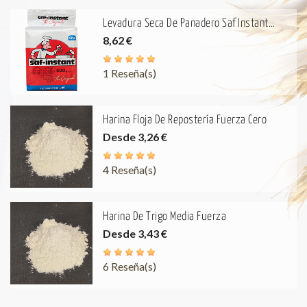
Levadura Seca De Panadero Saf Instant
Precio
8,62 €
500g - Etiqueta Roja
1 Reseña(s)
Harina Floja De Repostería Fuerza Cero
Precio
Desde
3,26 €
4 Reseña(s)
Harina De Trigo Media Fuerza
Precio
Desde
3,43 €
6 Reseña(s)