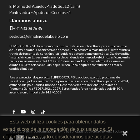
El Molino del Abuelo , Prado 36512 (Lalín)
Pontevedra – Aptdo. de Correos 54
Llámanos ahora:
+34 633 08 26 85
pedidos@elmolinodelabuelo.com
ELIPER GROUP S.L. foi a promotora dunha instalación fotovoltaica para autoconsumo
de 36 kW nominais, co obxectivo de acadar unha economía máis limpa e sustentable a
través do fomento da xeración distribuída e o autoconsumo enerxético. Coa devandita
instalación conséguese unha menor dependencia do mercado eléctrico, así como unha
redución das emisións de CO2 á atmósfera, evitando aproximadamente a emisión
dunhas 18,3 toneladas anuais, o que supón unha pequena contribución a frear o
cambio climático.
Para a execución do proxecto, ELIPER GROUP S.L. obtivo o apoio do programa de
incentivos ligados a realización de proxectos de enerxía fotovoltaica, para o ano 2024,
cofinanciada polo Fondo Europeo de Desenvolvemento Rexional, no marco do
Programa Galicia FEDER 2021-2027. Estes fondos foron xestionados polo INEGA
ascenderon o importe de 14.840,00€.
Esta web utiliza cookies para obtener datos
estadísticos de la navegación de sus usuarios. Si
© 2021 omuiñodecuiña.com by
ideaspropias publicidad&web
. Todos los
continúas navegando consideramos que aceptas
derechos reservados.