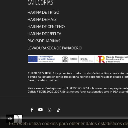
CATEGORÍAS
HARINA DE TRIGO
HARINA DE MAÍZ
HARINA DE CENTENO
HARINA DE ESPELTA
PACKS DE HARINAS
LEVADURA SECA DE PANADERO
ELIPER GROUP S.L. foi a promotora dunha instalación fotovoltaica para autoc
devandita instalación conséguese unha menor dependencia do mercado eléctr
frear o cambio climático.
Para a execución do proxecto, ELIPER GROUP S.L. obtivo o apoio do programa d
Galicia FEDER 2021-2027. Estes fondos foron xestionados polo INEGA ascend
Esta web utiliza cookies para obtener datos estadísticos 