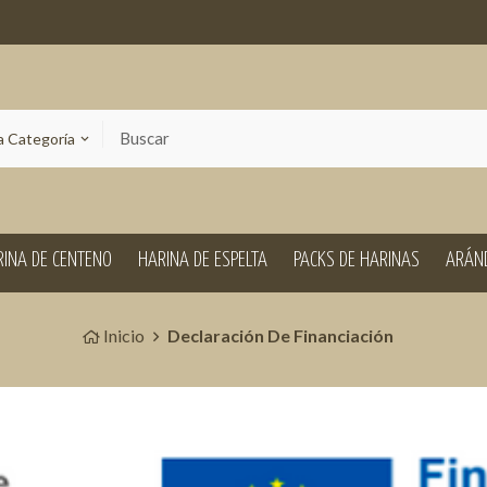
 Categoría
keyboard_arrow_down
INA DE CENTENO
HARINA DE ESPELTA
PACKS DE HARINAS
ARÁN
Inicio
Declaración De Financiación