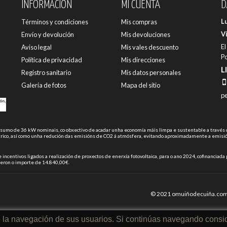
INFORMACIÓN
MI CUENTA
D
L
Términos y condiciones
Mis compras
V
Envío y devolución
Mis devoluciones
El
Aviso legal
Mis vales descuento
Po
Política de privacidad
Mis direcciones
L
Registro sanitario
Mis datos personales
Galería de fotos
Mapa del sitio
p
onsumo de 36 kW nominais, co obxectivo de acadar unha economía máis limpa e sustentable a través 
ico, así como unha redución das emisións de CO2 á atmósfera, evitando aproximadamente a emisió
e incentivos ligados a realización de proxectos de enerxía fotovoltaica, para o ano 2024, cofinanc
eron o importe de 14.840,00€.
© 2021 omuiñodecuiña.com
de la navegación de sus usuarios. Si continúas navegando cons