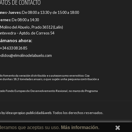
ATOS DE CONTACTO
unes-Jueves:
De 08:00 a 13:30 y de 15:00 a 18:00
iernes:
De 08:00 a 14:30
 Molino del Abuelo , Prado 36512 (Lalín)
ntevedra – Aptdo. de Correos 54
lámanos ahora:
+34 633 08 26 85
edidos@elmolinodelabuelo.com
do fomento da xeración distribuída e o autoconsumo enerxético. Coa
n dunhas 18,3 toneladas anuais, o que supón unha pequena contribución a
iada polo Fondo Europeo de Desenvolvemento Rexional, no marco do Programa
 by
ideaspropias publicidad&web
. Todos los derechos reservados.
ideramos que aceptas su uso.
Más información.